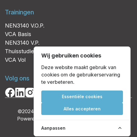
Trainingen
NEN3140 V.O.P.
VCA Basis
NEN3140 V.P.
Thuisstudie EHBO aan Kinderen
Wij gebruiken cookies
VCA Vol
Deze website maakt gebruik van
cookies om de gebruikerservaring
Volg ons
te verbeteren.
Essentiële cookies
Alles accepteren
©2024
't Veiligheidshuys
| All Rights Reserved
Powered by
c-o-d-e-s Software Development
Aanpassen