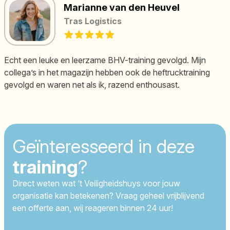
Marianne van den Heuvel
Tras Logistics
5 out of 5 stars
Echt een leuke en leerzame BHV-training gevolgd. Mijn
collega’s in het magazijn hebben ook de heftrucktraining
gevolgd en waren net als ik, razend enthousast.
Geïnteresseerd in deze
training
?
Direct weten wat ‘t Veiligheidshuys voor jouw
organisatie kan betekenen? Vraag geheel vrijblijvend
een offerte aan, wij reageren binnen 24 uur!