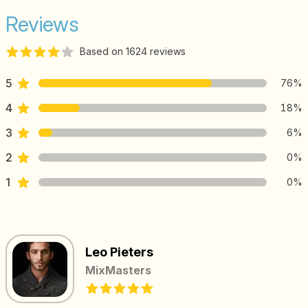
Reviews
Based on 1624 reviews
4 out of 5 stars
Review data
sterren reviews
5
76%
sterren reviews
4
18%
sterren reviews
3
6%
sterren reviews
2
0%
sterren reviews
1
0%
Recent reviews
Leo Pieters
MixMasters
5 out of 5 stars