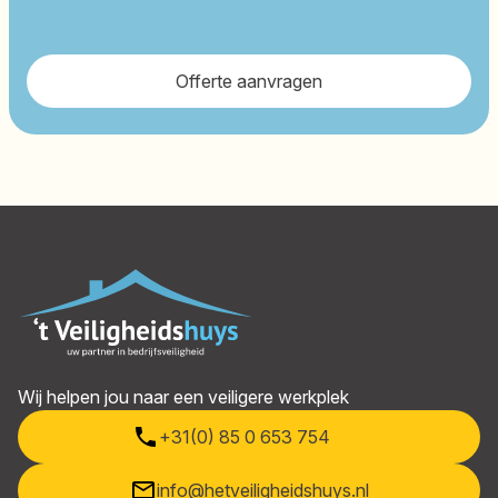
Offerte aanvragen
Footer
Wij helpen jou naar een veiligere werkplek
+31(0) 85 0 653 754
info@hetveiligheidshuys.nl