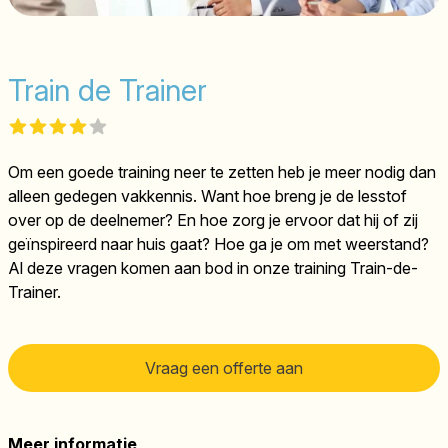
Train de Trainer
Reviews
4 out of 5 stars
Om een goede training neer te zetten heb je meer nodig dan
alleen gedegen vakkennis. Want hoe breng je de lesstof
over op de deelnemer? En hoe zorg je ervoor dat hij of zij
geïnspireerd naar huis gaat? Hoe ga je om met weerstand?
Al deze vragen komen aan bod in onze training Train-de-
Trainer.
Vraag een offerte aan
Meer informatie